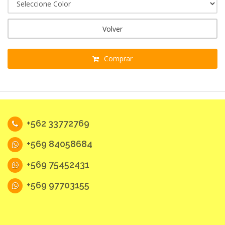
Volver
Comprar
+562 33772769
+569 84058684
+569 75452431
+569 97703155