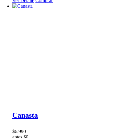
Ver Detalle
Comprar
Canasta
$6.990
antes $0