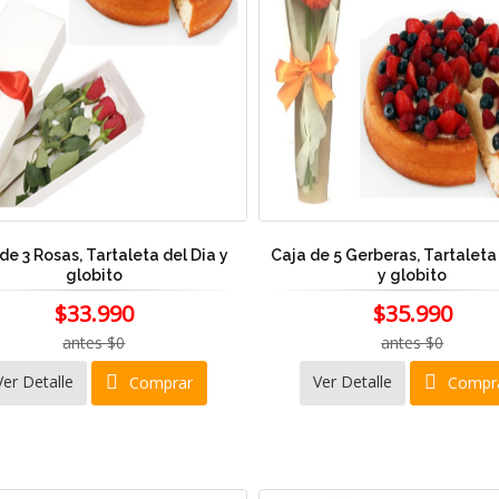
de 3 Rosas, Tartaleta del Dia y
Caja de 5 Gerberas, Tartaleta
globito
y globito
$33.990
$35.990
antes $0
antes $0
Ver Detalle
Ver Detalle
Comprar
Compr