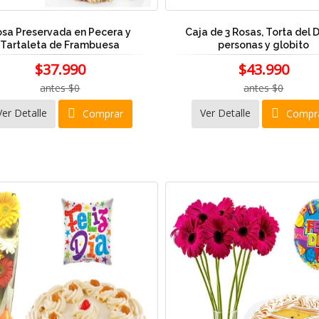
sa Preservada en Pecera y
Caja de 3 Rosas, Torta del D
Tartaleta de Frambuesa
personas y globito
$37.990
$43.990
antes $0
antes $0
Ver Detalle
Ver Detalle
Comprar
Compr